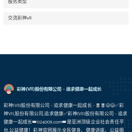
服务类型
交流彩神vll
彩神(Vll)股份有限公司 - 追求健康一起成长 - 🧧🧧😄😄✅彩
神Vll,股份有限公司,追求健康✅彩神(Vll)股份有限公司 - 追求
健康一起成长👑024009.com👑是亚洲顶级企业社会责任平
台,公益健康！彩神官网展示全民健身、健康讲座、公益捐