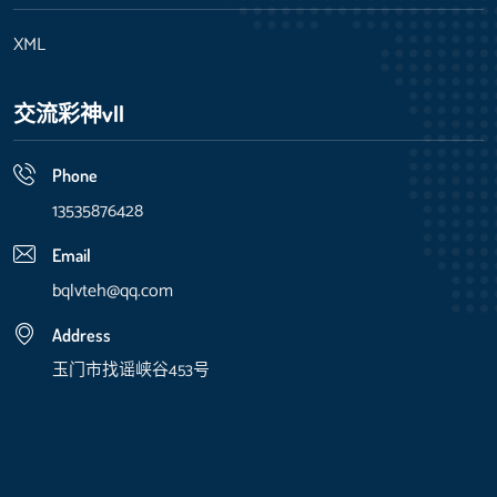
XML
交流彩神vll
Phone
13535876428
Email
bqlvteh@qq.com
Address
玉门市找谣峡谷453号