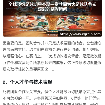
更重要的是，团队合作并非只是技术层面的结合，也包括心
理层面的支持。球星们在赛前会进行充分沟通，相互鼓励，
以增强信心。在赛场上，一次成功的进攻背后，是无数次相
互信任和默契配合所累积起来的成果，这正是顶级球队能够
屡次取得佳绩的重要原因之一。
2、个人才华与技术表现
尽管团队合作至关重要，但个人才能够为球队增添亮点也是
不可忽视的一环。许多顶级球星如梅西、C罗等，他们凭借