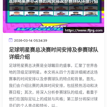
2026-03-14 05:34:39
足球明星赛总决赛时间安排及参赛球队
详细介绍
足球明星赛总决赛是全球瞩目的盛事，汇聚了世界各
地的顶级足球明星。本文将从四个方面详细阐述这场
赛事的时间安排以及参赛球队的特点和背景。首先，
我们会介绍比赛的具体时间安排，包括预热活动和决
赛日程；其次，将深入分析参赛球队的组成，着重于
他们在国际足坛上的成就与风格；第三部分将探讨球
员们的个人亮点和特长，以...