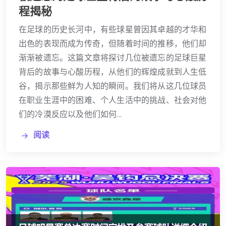
程揭秘
在足球的历史长河中，有些球星曾因其卓越的才华和
出色的表现而成为传奇，但随着时间的推移，他们却
渐渐被遗忘。这篇文章将探讨几位被遗忘的足球巨星
背后的故事与心酸历程，从他们的辉煌成就到人生低
谷，揭示那些鲜为人知的瞬间。我们将从这几位球员
在职业生涯中的困难、个人生活中的挑战、社会对他
们的冷漠反应以及他们如何...
阅读