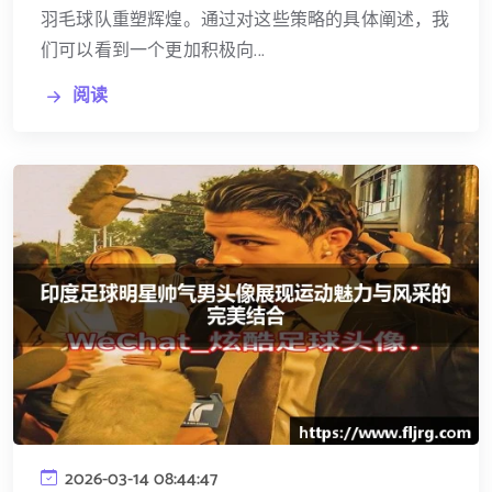
羽毛球队重塑辉煌。通过对这些策略的具体阐述，我
们可以看到一个更加积极向...
阅读
2026-03-14 08:44:47