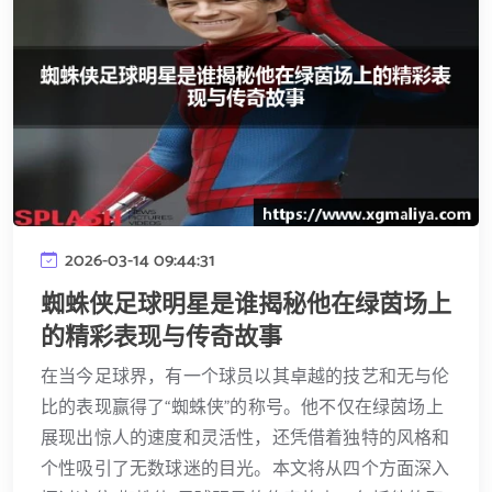
2026-03-14 09:44:31
蜘蛛侠足球明星是谁揭秘他在绿茵场上
的精彩表现与传奇故事
在当今足球界，有一个球员以其卓越的技艺和无与伦
比的表现赢得了“蜘蛛侠”的称号。他不仅在绿茵场上
展现出惊人的速度和灵活性，还凭借着独特的风格和
个性吸引了无数球迷的目光。本文将从四个方面深入