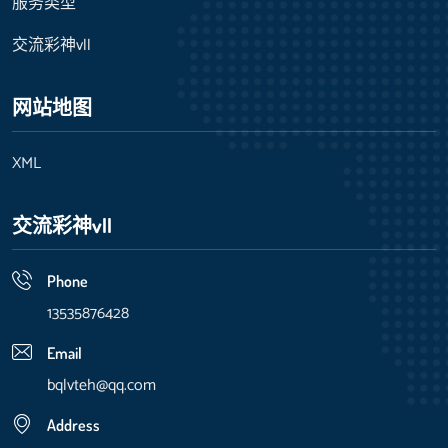
服务类型
交流彩神vll
网站地图
XML
交流彩神vll
Phone
13535876428
Email
bqlvteh@qq.com
Address