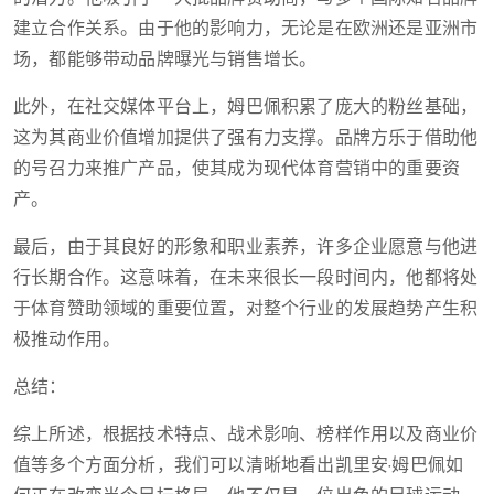
建立合作关系。由于他的影响力，无论是在欧洲还是亚洲市
场，都能够带动品牌曝光与销售增长。
此外，在社交媒体平台上，姆巴佩积累了庞大的粉丝基础，
这为其商业价值增加提供了强有力支撑。品牌方乐于借助他
的号召力来推广产品，使其成为现代体育营销中的重要资
产。
最后，由于其良好的形象和职业素养，许多企业愿意与他进
行长期合作。这意味着，在未来很长一段时间内，他都将处
于体育赞助领域的重要位置，对整个行业的发展趋势产生积
极推动作用。
总结：
综上所述，根据技术特点、战术影响、榜样作用以及商业价
值等多个方面分析，我们可以清晰地看出凯里安·姆巴佩如