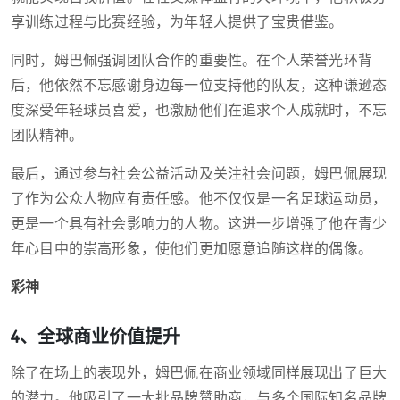
享训练过程与比赛经验，为年轻人提供了宝贵借鉴。
同时，姆巴佩强调团队合作的重要性。在个人荣誉光环背
后，他依然不忘感谢身边每一位支持他的队友，这种谦逊态
度深受年轻球员喜爱，也激励他们在追求个人成就时，不忘
团队精神。
最后，通过参与社会公益活动及关注社会问题，姆巴佩展现
了作为公众人物应有责任感。他不仅仅是一名足球运动员，
更是一个具有社会影响力的人物。这进一步增强了他在青少
年心目中的崇高形象，使他们更加愿意追随这样的偶像。
彩神
4、全球商业价值提升
除了在场上的表现外，姆巴佩在商业领域同样展现出了巨大
的潜力。他吸引了一大批品牌赞助商，与多个国际知名品牌