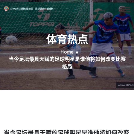
体育热点
Home
当今足坛最具天赋的足球明星是谁他将如何改变比赛
格局
当今足坛最具天赋的足球明星是谁他将如何改变