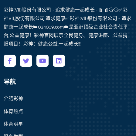
彩神(Vll)股份有限公司 - 追求健康一起成长 - 🧧🧧😄😄✅彩
神Vll,股份有限公司,追求健康✅彩神(Vll)股份有限公司 - 追求
健康一起成长👑024009.com👑是亚洲顶级企业社会责任平
台,公益健康！彩神官网展示全民健身、健康讲座、公益捐
赠项目！彩神：健康公益,一起成长!!!
导航
介绍彩神
体育热点
体育明星