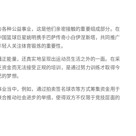
与各种公益事业，这是他们亲密接触的重要组成部分。在
中国篮球巨星姚明携手巴萨传奇小白伊涅斯塔，共同推广
年轻人关注体育锻炼的重要性。
播正能量，还真实地呈现出运动员生活之外的一面。在采
乏资金而无法接受正规的培训，是通过努力训练才取得今
己的梦想。
事业当中，例如，通过拍卖签名球衣等方式筹集资金用于
联合推动社会进步的举措，使得双方不仅限于竞技层面的