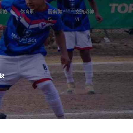
育热
体育明
服务类
交流彩神
星
型
Vll
秘