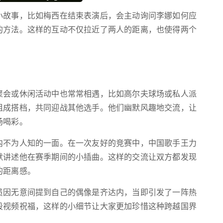
小故事，比如梅西在结束表演后，会主动询问李娜如何应
的方法。这样的互动不仅拉近了两人的距离，也使得两个
聚会或休闲活动中也常常相遇，比如高尔夫球场或私人派
组成搭档，共同迎战其他选手。他们幽默风趣地交流，让
场喝彩。
内不为人知的一面。在一次友好的竞赛中，中国歌手王力
默讲述他在赛季期间的小插曲。这样的交流让双方都发现
的距离感。
员因无意间提到自己的偶像是齐达内，当即引发了一阵热
段视频祝福，这样的小细节让大家更加珍惜这种跨越国界