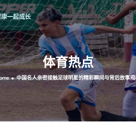
公司首
介绍彩
体
页
神
点
体育热点
ome
中国名人亲密接触足球明星的精彩瞬间与背后故事揭