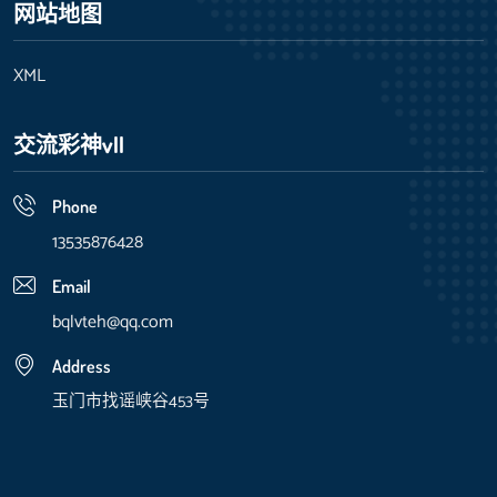
网站地图
XML
交流彩神vll
Phone
13535876428
Email
bqlvteh@qq.com
Address
玉门市找谣峡谷453号