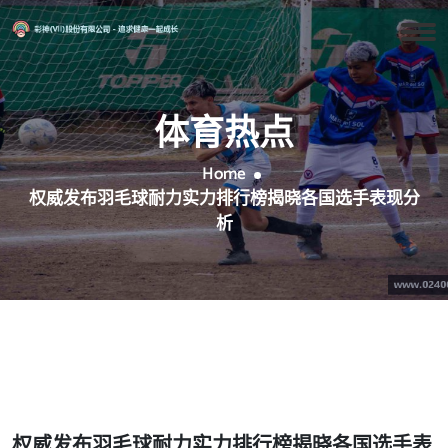
体育热点
Home
权威发布羽毛球耐力实力排行榜揭晓各国选手表现分
析
权威发布羽毛球耐力实力排行榜揭晓各国选手表