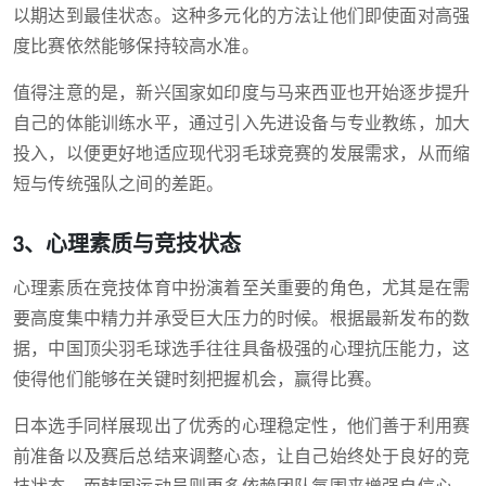
以期达到最佳状态。这种多元化的方法让他们即使面对高强
度比赛依然能够保持较高水准。
值得注意的是，新兴国家如印度与马来西亚也开始逐步提升
自己的体能训练水平，通过引入先进设备与专业教练，加大
投入，以便更好地适应现代羽毛球竞赛的发展需求，从而缩
短与传统强队之间的差距。
3、心理素质与竞技状态
心理素质在竞技体育中扮演着至关重要的角色，尤其是在需
要高度集中精力并承受巨大压力的时候。根据最新发布的数
据，中国顶尖羽毛球选手往往具备极强的心理抗压能力，这
使得他们能够在关键时刻把握机会，赢得比赛。
日本选手同样展现出了优秀的心理稳定性，他们善于利用赛
前准备以及赛后总结来调整心态，让自己始终处于良好的竞