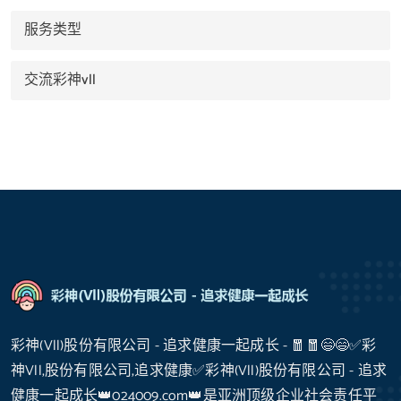
服务类型
交流彩神vll
彩神(Vll)股份有限公司 - 追求健康一起成长 - 🧧🧧😄😄✅彩
神Vll,股份有限公司,追求健康✅彩神(Vll)股份有限公司 - 追求
健康一起成长👑024009.com👑是亚洲顶级企业社会责任平