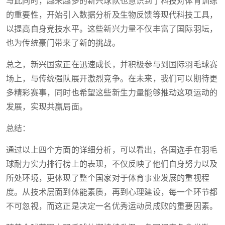
与此同时，越来越多的新兴球队也意识到了科技对体育训练
的重要性，开始引入数据分析及生物反馈等现代科技工具，
以提高自身竞技水平。这些新兴力量不仅丰富了国际羽坛，
也为传统豪门带来了新的挑战。
总之，新兴国家正在迅速成长，并积极参与到国际羽毛球赛
场上，与传统强队展开激烈竞争。在未来，我们可以期待更
多精彩赛事，同时也希望这些新生力量能够推动这项运动的
发展，实现共赢局面。
总结：
通过以上四个方面的详细分析，可以看出，各国选手在羽毛
球耐力实力排行榜上的表现，不仅反映了他们自身努力以及
所处环境，更体现了整个国家对于体育事业发展的重视程
度。从技术层面到体能素质，再到心理建设，每一个环节都
不可忽视，而这正是决定一名优秀运动员成败的重要因素。