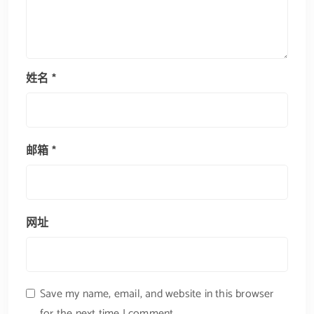
姓名
*
邮箱
*
网址
Save my name, email, and website in this browser
for the next time I comment.