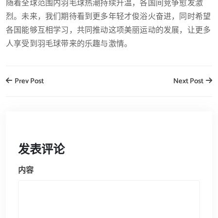
随着全球范围内羽毛球热潮持续升温，各国间竞争愈发激
烈。未来，我们期待看到更多年轻才俊浴火奋进，同时希望
各国能够互相学习，共同推动这项美丽运动的发展，让更多
人享受到羽毛球带来的乐趣与激情。
Prev Post
Next Post
发表评论
内容