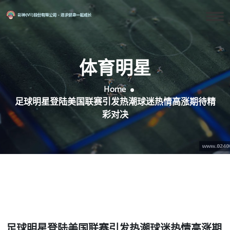
体育明星
Home
足球明星登陆美国联赛引发热潮球迷热情高涨期待精
彩对决
足球明星登陆美国联赛引发热潮球迷热情高涨期