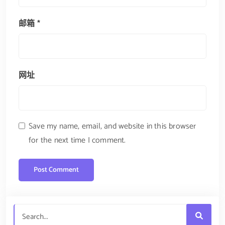
邮箱
*
网址
Save my name, email, and website in this browser
for the next time I comment.