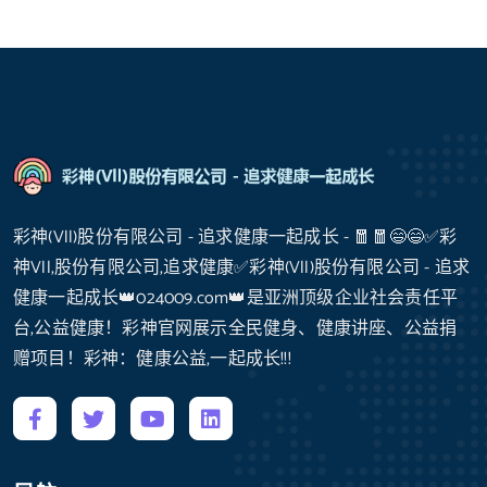
彩神(Vll)股份有限公司 - 追求健康一起成长 - 🧧🧧😄😄✅彩
神Vll,股份有限公司,追求健康✅彩神(Vll)股份有限公司 - 追求
健康一起成长👑024009.com👑是亚洲顶级企业社会责任平
台,公益健康！彩神官网展示全民健身、健康讲座、公益捐
赠项目！彩神：健康公益,一起成长!!!